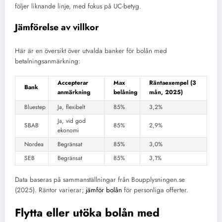
följer liknande linje, med fokus på UC-betyg.
Jämförelse av villkor
Här är en översikt över utvalda banker för bolån med
betalningsanmärkning:
Accepterar
Max
Räntaexempel (3
Bank
anmärkning
belåning
mån, 2025)
Bluestep
Ja, flexibelt
85%
3,2%
Ja, vid god
SBAB
85%
2,9%
ekonomi
Nordea
Begränsat
85%
3,0%
SEB
Begränsat
85%
3,1%
Data baseras på sammanställningar från Boupplysningen.se
(2025). Räntor varierar;
jämför bolån
för personliga offerter.
Flytta eller utöka bolån med