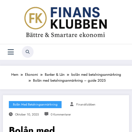
Hoppa
till
innehåll
Hem
Ekonomi
Banker & Lån
bolån med betalningsanmärkning
Bolån med betalningsanmärkning – guide 2025
Bolån Med Betalningsanmärkning
Finansklubben
Oktober 10, 2025
0 Kommentarer
Bolån med