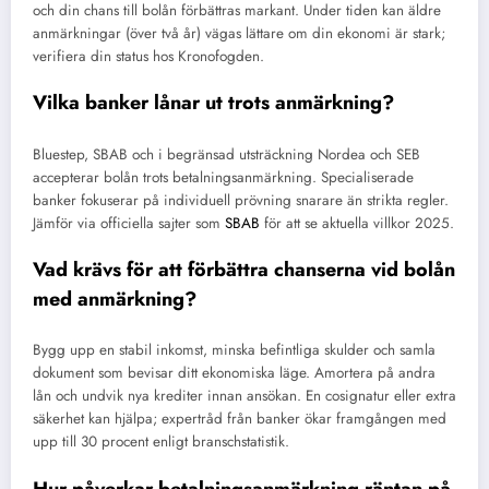
och din chans till bolån förbättras markant. Under tiden kan äldre
anmärkningar (över två år) vägas lättare om din ekonomi är stark;
verifiera din status hos Kronofogden.
Vilka banker lånar ut trots anmärkning?
Bluestep, SBAB och i begränsad utsträckning Nordea och SEB
accepterar bolån trots betalningsanmärkning. Specialiserade
banker fokuserar på individuell prövning snarare än strikta regler.
Jämför via officiella sajter som
SBAB
för att se aktuella villkor 2025.
Vad krävs för att förbättra chanserna vid bolån
med anmärkning?
Bygg upp en stabil inkomst, minska befintliga skulder och samla
dokument som bevisar ditt ekonomiska läge. Amortera på andra
lån och undvik nya krediter innan ansökan. En cosignatur eller extra
säkerhet kan hjälpa; expertråd från banker ökar framgången med
upp till 30 procent enligt branschstatistik.
Hur påverkar betalningsanmärkning räntan på