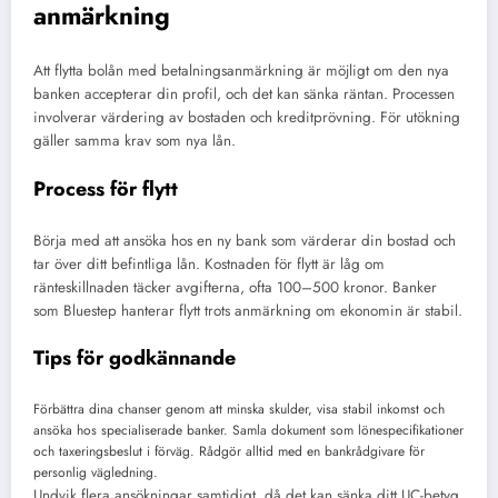
anmärkning
Att flytta bolån med betalningsanmärkning är möjligt om den nya
banken accepterar din profil, och det kan sänka räntan. Processen
involverar värdering av bostaden och kreditprövning. För utökning
gäller samma krav som nya lån.
Process för flytt
Börja med att ansöka hos en ny bank som värderar din bostad och
tar över ditt befintliga lån. Kostnaden för flytt är låg om
ränteskillnaden täcker avgifterna, ofta 100–500 kronor. Banker
som Bluestep hanterar flytt trots anmärkning om ekonomin är stabil.
Tips för godkännande
Förbättra dina chanser genom att minska skulder, visa stabil inkomst och
ansöka hos specialiserade banker. Samla dokument som lönespecifikationer
och taxeringsbeslut i förväg. Rådgör alltid med en bankrådgivare för
personlig vägledning.
Undvik flera ansökningar samtidigt, då det kan sänka ditt UC-betyg.