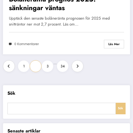
sänkningar väntas
Upptäck den senaste bolåneränta prognosen för 2025 med
snitträntor ner mot 2,7 procent. Läs om…
0 Kommentarer
Läs Mer
Sidnumrering
…
1
2
3
34
för
inlägg
Sök
Sök
Senaste artiklar