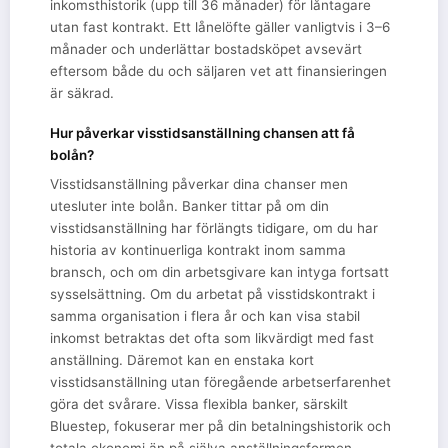
inkomsthistorik (upp till 36 månader) för låntagare
utan fast kontrakt. Ett lånelöfte gäller vanligtvis i 3–6
månader och underlättar bostadsköpet avsevärt
eftersom både du och säljaren vet att finansieringen
är säkrad.
Hur påverkar visstidsanställning chansen att få
bolån?
Visstidsanställning påverkar dina chanser men
utesluter inte bolån. Banker tittar på om din
visstidsanställning har förlängts tidigare, om du har
historia av kontinuerliga kontrakt inom samma
bransch, och om din arbetsgivare kan intyga fortsatt
sysselsättning. Om du arbetat på visstidskontrakt i
samma organisation i flera år och kan visa stabil
inkomst betraktas det ofta som likvärdigt med fast
anställning. Däremot kan en enstaka kort
visstidsanställning utan föregående arbetserfarenhet
göra det svårare. Vissa flexibla banker, särskilt
Bluestep, fokuserar mer på din betalningshistorik och
totala ekonomi än på själva anställningsformen.