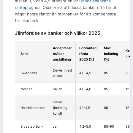
mellan 3,5 och 4,5 procent enligt
Handelsbankens
ränteprognos
. Observera att dessa banker ofta tar ut
något högre räntor än storbanker för att kompensera
för ökad risk.
Jämförelse av banker och villkor 2025
Accepterar
Förväntad
Max
Kra
Bank
osäker
ränta
belåning
inko
anställning
2025 (%)
(%)
Delvis (med
Swedbank
4,0–4,5
85
6–12
villkor)
Nordea
Sällan
4,0–4,6
85
12 m
Delvis
Handelsbanken
(befintlig
4,1–4,5
85
12 m
kund)
Bluestep Bank
Ja
4,2–5,0
85–90
36 