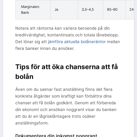
Marginalen
Ja
3,5–4,5
85–90
24–
Bank
Notera att räntorna kan variera beroende på din
kreditvärdighet, kontantinsats och totala lånebelopp.
Det lönar sig att
jämföra aktuella bolåneräntor
mellan
flera banker innan du ansöker.
Tips för att öka chanserna att få
bolån
Även om du saknar fast anställning finns det flera
konkreta åtgärder som kraftigt kan förbättra dina
chanser att få bolån godkänt. Genom att förbereda
din ekonomi och ansökan noggrant visar du banken
att du är en lågrisklåntagare trots osäker
anställningsform.
Dokumentera din inkomst noggrant