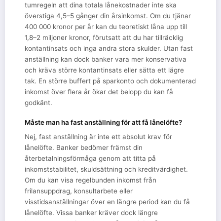
tumregeln att dina totala lånekostnader inte ska
överstiga 4,5–5 gånger din årsinkomst. Om du tjänar
400 000 kronor per år kan du teoretiskt låna upp till
1,8–2 miljoner kronor, förutsatt att du har tillräcklig
kontantinsats och inga andra stora skulder. Utan fast
anställning kan dock banker vara mer konservativa
och kräva större kontantinsats eller sätta ett lägre
tak. En större buffert på sparkonto och dokumenterad
inkomst över flera år ökar det belopp du kan få
godkänt.
Måste man ha fast anställning för att få lånelöfte?
Nej, fast anställning är inte ett absolut krav för
lånelöfte. Banker bedömer främst din
återbetalningsförmåga genom att titta på
inkomststabilitet, skuldsättning och kreditvärdighet.
Om du kan visa regelbunden inkomst från
frilansuppdrag, konsultarbete eller
visstidsanställningar över en längre period kan du få
lånelöfte. Vissa banker kräver dock längre