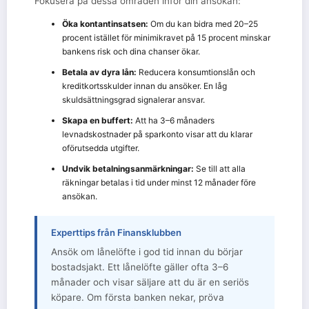
Fokusera på dessa områden inför din ansökan:
Öka kontantinsatsen:
Om du kan bidra med 20–25
procent istället för minimikravet på 15 procent minskar
bankens risk och dina chanser ökar.
Betala av dyra lån:
Reducera konsumtionslån och
kreditkortsskulder innan du ansöker. En låg
skuldsättningsgrad signalerar ansvar.
Skapa en buffert:
Att ha 3–6 månaders
levnadskostnader på sparkonto visar att du klarar
oförutsedda utgifter.
Undvik betalningsanmärkningar:
Se till att alla
räkningar betalas i tid under minst 12 månader före
ansökan.
Experttips från Finansklubben
Ansök om lånelöfte i god tid innan du börjar
bostadsjakt. Ett lånelöfte gäller ofta 3–6
månader och visar säljare att du är en seriös
köpare. Om första banken nekar, pröva