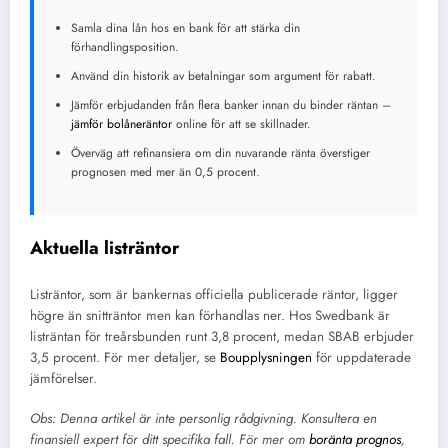
Samla dina lån hos en bank för att stärka din
förhandlingsposition.
Använd din historik av betalningar som argument för rabatt.
Jämför erbjudanden från flera banker innan du binder räntan –
jämför bolåneräntor
online för att se skillnader.
Överväg att refinansiera om din nuvarande ränta överstiger
prognosen med mer än 0,5 procent.
Aktuella listräntor
Listräntor, som är bankernas officiella publicerade räntor, ligger
högre än snitträntor men kan förhandlas ner. Hos Swedbank är
listräntan för treårsbunden runt 3,8 procent, medan SBAB erbjuder
3,5 procent. För mer detaljer, se
Boupplysningen
för uppdaterade
jämförelser.
Obs: Denna artikel är inte personlig rådgivning. Konsultera en
finansiell expert för ditt specifika fall. För mer om
boränta prognos
,