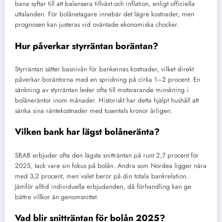
bana syftar till att balansera tillväxt och inflation, enligt officiella
uttalanden. För bolånetagare innebär det lägre kostnader, men
prognosen kan justeras vid oväntade ekonomiska chocker.
Hur påverkar styrräntan boräntan?
Styrräntan sätter basnivån för bankernas kostnader, vilket direkt
påverkar boräntorna med en spridning på cirka 1–2 procent. En
sänkning av styrräntan leder ofta till motsvarande minskning i
bolåneräntor inom månader. Historiskt har detta hjälpt hushåll att
sänka sina räntekostnader med tusentals kronor årligen.
Vilken bank har lägst bolåneränta?
SBAB erbjuder ofta den lägsta snitträntan på runt 2,7 procent för
2025, tack vare sin fokus på bolån. Andra som Nordea ligger nära
med 3,2 procent, men valet beror på din totala bankrelation.
Jämför alltid individuella erbjudanden, då förhandling kan ge
bättre villkor än genomsnittet.
Vad blir snitträntan för bolån 2025?