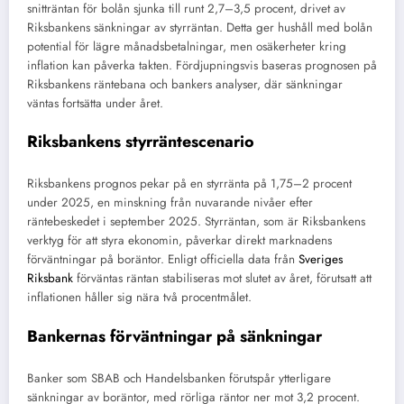
snitträntan för bolån sjunka till runt 2,7–3,5 procent, drivet av
Riksbankens sänkningar av styrräntan. Detta ger hushåll med bolån
potential för lägre månadsbetalningar, men osäkerheter kring
inflation kan påverka takten. Fördjupningsvis baseras prognosen på
Riksbankens räntebana och bankers analyser, där sänkningar
väntas fortsätta under året.
Riksbankens styrräntescenario
Riksbankens prognos pekar på en styrränta på 1,75–2 procent
under 2025, en minskning från nuvarande nivåer efter
räntebeskedet i september 2025. Styrräntan, som är Riksbankens
verktyg för att styra ekonomin, påverkar direkt marknadens
förväntningar på boräntor. Enligt officiella data från
Sveriges
Riksbank
förväntas räntan stabiliseras mot slutet av året, förutsatt att
inflationen håller sig nära två procentmålet.
Bankernas förväntningar på sänkningar
Banker som SBAB och Handelsbanken förutspår ytterligare
sänkningar av boräntor, med rörliga räntor ner mot 3,2 procent.