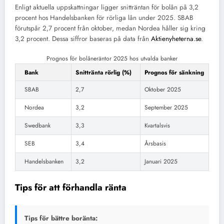
Enligt aktuella uppskattningar ligger snitträntan för bolån på 3,2
procent hos Handelsbanken för rörliga lån under 2025. SBAB
förutspår 2,7 procent från oktober, medan Nordea håller sig kring
3,2 procent. Dessa siffror baseras på data från
Aktienyheterna.se
.
Prognos för bolåneräntor 2025 hos utvalda banker
Bank
Snittränta rörlig (%)
Prognos för sänkning
SBAB
2,7
Oktober 2025
Nordea
3,2
September 2025
Swedbank
3,3
Kvartalsvis
SEB
3,4
Årsbasis
Handelsbanken
3,2
Januari 2025
Tips för att förhandla ränta
Tips för bättre boränta: