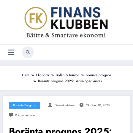
Hoppa
till
innehåll
Hem
Ekonomi
Bolån & Räntor
boränta prognos
Boränta prognos 2025: sänkningar väntas
Boränta Prognos
Finansklubben
Oktober 10, 2025
0 Kommentarer
Boränta prognos 2025: