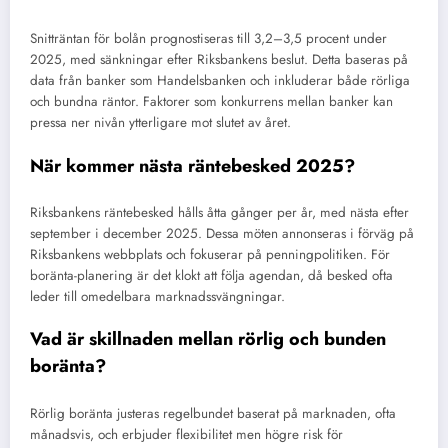
Snitträntan för bolån prognostiseras till 3,2–3,5 procent under
2025, med sänkningar efter Riksbankens beslut. Detta baseras på
data från banker som Handelsbanken och inkluderar både rörliga
och bundna räntor. Faktorer som konkurrens mellan banker kan
pressa ner nivån ytterligare mot slutet av året.
När kommer nästa räntebesked 2025?
Riksbankens räntebesked hålls åtta gånger per år, med nästa efter
september i december 2025. Dessa möten annonseras i förväg på
Riksbankens webbplats och fokuserar på penningpolitiken. För
boränta-planering är det klokt att följa agendan, då besked ofta
leder till omedelbara marknadssvängningar.
Vad är skillnaden mellan rörlig och bunden
boränta?
Rörlig boränta justeras regelbundet baserat på marknaden, ofta
månadsvis, och erbjuder flexibilitet men högre risk för