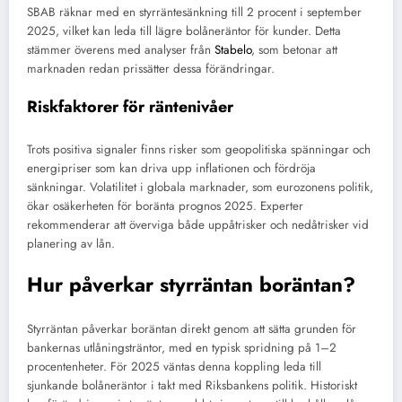
SBAB räknar med en styrräntesänkning till 2 procent i september
2025, vilket kan leda till lägre bolåneräntor för kunder. Detta
stämmer överens med analyser från
Stabelo
, som betonar att
marknaden redan prissätter dessa förändringar.
Riskfaktorer för räntenivåer
Trots positiva signaler finns risker som geopolitiska spänningar och
energipriser som kan driva upp inflationen och fördröja
sänkningar. Volatilitet i globala marknader, som eurozonens politik,
ökar osäkerheten för boränta prognos 2025. Experter
rekommenderar att överviga både uppåtrisker och nedåtrisker vid
planering av lån.
Hur påverkar styrräntan boräntan?
Styrräntan påverkar boräntan direkt genom att sätta grunden för
bankernas utlåningsträntor, med en typisk spridning på 1–2
procentenheter. För 2025 väntas denna koppling leda till
sjunkande bolåneräntor i takt med Riksbankens politik. Historiskt