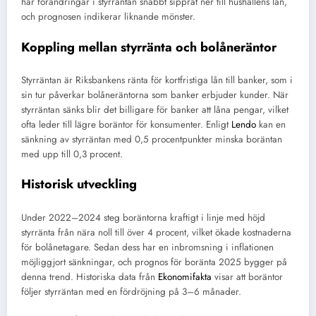
har förändringar i styrräntan snabbt sipprat ner till hushållens lån,
och prognosen indikerar liknande mönster.
Koppling mellan styrränta och bolåneräntor
Styrräntan är Riksbankens ränta för kortfristiga lån till banker, som i
sin tur påverkar bolåneräntorna som banker erbjuder kunder. När
styrräntan sänks blir det billigare för banker att låna pengar, vilket
ofta leder till lägre boräntor för konsumenter. Enligt
Lendo
kan en
sänkning av styrräntan med 0,5 procentpunkter minska boräntan
med upp till 0,3 procent.
Historisk utveckling
Under 2022–2024 steg boräntorna kraftigt i linje med höjd
styrränta från nära noll till över 4 procent, vilket ökade kostnaderna
för bolånetagare. Sedan dess har en inbromsning i inflationen
möjliggjort sänkningar, och prognos för boränta 2025 bygger på
denna trend. Historiska data från
Ekonomifakta
visar att boräntor
följer styrräntan med en fördröjning på 3–6 månader.