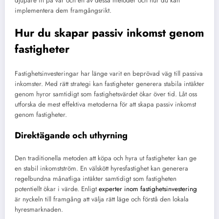
djupare in på var och en av dessa metoder och hur du kan
implementera dem framgångsrikt.
Hur du skapar passiv inkomst genom
fastigheter
Fastighetsinvesteringar har länge varit en beprövad väg till passiva
inkomster. Med rätt strategi kan fastigheter generera stabila intäkter
genom hyror samtidigt som fastighetsvärdet ökar över tid. Låt oss
utforska de mest effektiva metoderna för att skapa passiv inkomst
genom fastigheter.
Direktägande och uthyrning
Den traditionella metoden att köpa och hyra ut fastigheter kan ge
en stabil inkomstström. En välskött hyresfastighet kan generera
regelbundna månatliga intäkter samtidigt som fastigheten
potentiellt ökar i värde. Enligt
experter inom fastighetsinvestering
är nyckeln till framgång att välja rätt läge och förstå den lokala
hyresmarknaden.