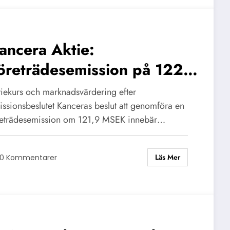
ancera Aktie:
öreträdesemission på 122
SEK Genomförs
tiekurs och marknadsvärdering efter
issionsbeslutet Kanceras beslut att genomföra en
reträdesemission om 121,9 MSEK innebär…
Läs Mer
0 Kommentarer