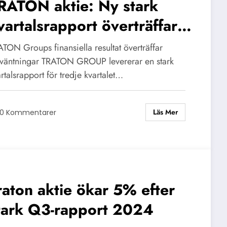
RATON aktie: Ny stark
vartalsrapport överträffar
örväntningar
TON Groups finansiella resultat överträffar
rväntningar TRATON GROUP levererar en stark
rtalsrapport för tredje kvartalet…
Läs Mer
0 Kommentarer
raton aktie ökar 5% efter
tark Q3-rapport 2024