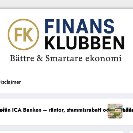
isclaimer
srabatt och flytta lån
Låna till tomt – regler och banker 