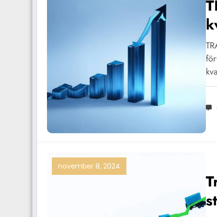
T
k
f
TRA
fö
kva
november 8, 2024
T
s