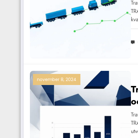
Tra
TR
kv
november 8, 2024
T
o
Tra
TR
ut