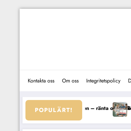
Hoppa
till
innehåll
Kontakta oss
Om oss
Integritetspolicy
D
en – ränta och villkor
Bolån ICA Banken – räntor, stammi
POPULÄRT!