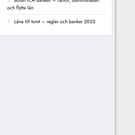
Bolån ICA Banken – räntor, stammisrabatt
och flytta lån
Låna till tomt – regler och banker 2025