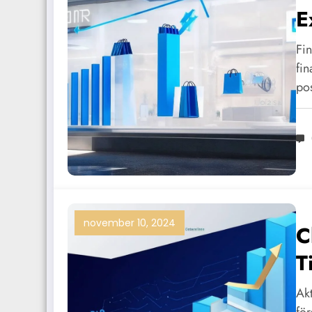
E
2
Fin
fin
po
november 10, 2024
C
T
2
Akt
för