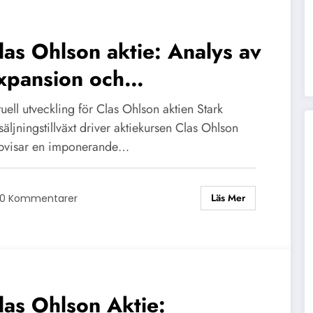
las Ohlson aktie: Analys av
xpansion och
ramtidsutsikter
uell utveckling för Clas Ohlson aktien Stark
säljningstillväxt driver aktiekursen Clas Ohlson
pvisar en imponerande…
Läs Mer
0 Kommentarer
las Ohlson Aktie: