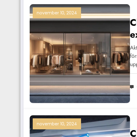
november 10, 2024
C
e
f
Akt
för
up
november 10, 2024
C