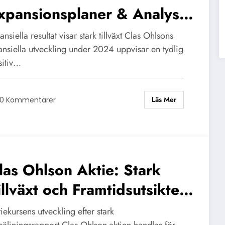
xpansionsplaner & Analys
024
ansiella resultat visar stark tillväxt Clas Ohlsons
ansiella utveckling under 2024 uppvisar en tydlig
sitiv…
Läs Mer
0 Kommentarer
las Ohlson Aktie: Stark
illväxt och Framtidsutsikter
024
iekursens utveckling efter stark
säljningsrapport Clas Ohlson-aktien handlas för