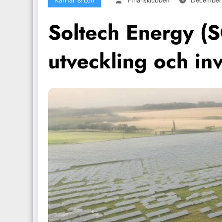
Karriär & Lön
Finansklubben
December
Soltech Energy (
utveckling och inv