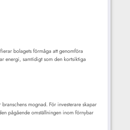
ifierar bolagets förmåga att genomföra
ar energi, samtidigt som den kortsiktiga
r branschens mognad. För investerare skapar
r den pågående omställningen inom förnybar