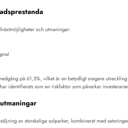
nadsprestanda
illväxtmöjligheter och utmaningar:
ginal
n nedgång på 61,5%, vilket är en betydligt svagare utveckl
r identifierats som en riskfaktor som påverkar investerarse
h utmaningar
örsäljning av storskaliga solparker, kombinerat med satsning