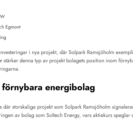
 MW
och Egmont
ing
 investeringar i nya projekt, där Solpark Ramsjöholm exempl
r
stärker denna typ av projekt bolagets position inom förnyb
ringarna.
 förnybara energibolag
s där storskaliga projekt som Solpark Ramsjöholm signalera
ringen av bolag som Soltech Energy, vars aktiekurs spegla