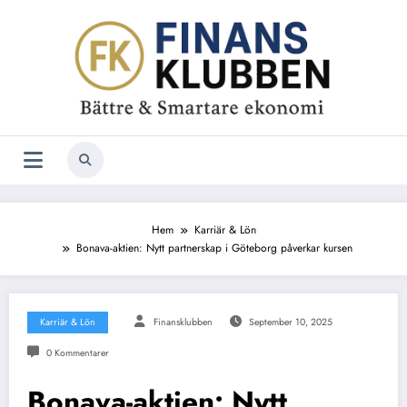
Hoppa
till
innehåll
Hem
Karriär & Lön
Bonava-aktien: Nytt partnerskap i Göteborg påverkar kursen
Karriär & Lön
Finansklubben
September 10, 2025
0 Kommentarer
Bonava-aktien: Nytt