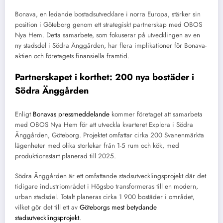
Bonava, en ledande bostadsutvecklare i norra Europa, stärker sin
position i Göteborg genom ett strategiskt partnerskap med OBOS
Nya Hem. Detta samarbete, som fokuserar på utvecklingen av en
ny stadsdel i Södra Änggården, har flera implikationer för Bonava-
aktien och företagets finansiella framtid.
Partnerskapet i korthet: 200 nya bostäder i
Södra Änggården
Enligt
Bonavas pressmeddelande
kommer företaget att samarbeta
med OBOS Nya Hem för att utveckla kvarteret Explora i Södra
Änggården, Göteborg. Projektet omfattar cirka 200 Svanenmärkta
lägenheter med olika storlekar från 1-5 rum och kök, med
produktionsstart planerad till 2025.
Södra Änggården är ett omfattande stadsutvecklingsprojekt där det
tidigare industriområdet i Högsbo transformeras till en modern,
urban stadsdel. Totalt planeras cirka 1 900 bostäder i området,
vilket gör det till ett av
Göteborgs mest betydande
stadsutvecklingsprojekt
.