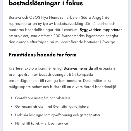
bostadslösningar i fokus
Bonava och OBOS Nya Hems samarbete i Södra Änggården
representerar en ny typ av bostadsutveckling där hållbarhet och
moderna boendelösningar står i centrum.
Byggvärlden rapporterar
att projektet, som omfattar 200 Svanenmärkta lägenheter, speglar
den ökande efterfrågan på miljöcertifierade bostäder i Sverige.
Framtidens boende tar form
Kvarteret Explora kommer enligt
Bonavas hemsida
att erbjuda ett
brett spektrum av bostadslösningar, från kompakta
enrumslägenheter till rymliga femrummare. Detta möter olika
målgruppers behov och bidrar till en diversifierad boendemiljö.
Grönskande innergård och takterrass
Gemensamhetslokal med övernattningsmöjligheter
Praktiska lösningar som cykelförvaring och garageplatser
Närhet till kollektivtrafik och service