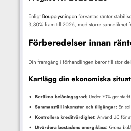
Enligt
Boupplysningen
förväntas räntor stabili
3,30% fram till 2026, med större sannolikhet f
Förberedelser innan rän
Din framgång i förhandlingen beror till stor d
Kartlägg din ekonomiska situat
Beräkna belåningsgrad:
Under 70% ger starkt 
Sammanställ inkomster och tillgångar:
En soli
Kontrollera kreditvärdighet:
Använd UC för att
Utvärdera bostadens energiklass:
Gröna bolån