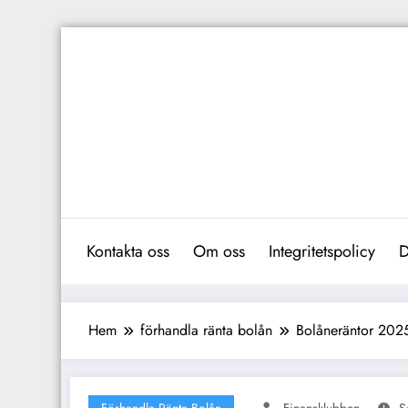
Hoppa
till
innehåll
Kontakta oss
Om oss
Integritetspolicy
D
Hem
förhandla ränta bolån
Bolåneräntor 2025