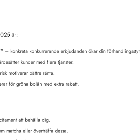
2025
är:
Y”
– konkreta konkurrerande erbjudanden ökar din förhandlingssty
desätter kunder med flera tjänster.
isk motiverar bättre ränta.
erar för gröna bolån med extra rabatt.
itament att behålla dig.
m matcha eller överträffa dessa.