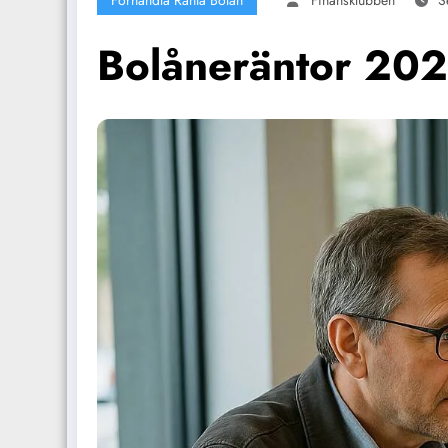
Förhandla Ränta Bolån
Finansklubben
S
Bolåneräntor 2025