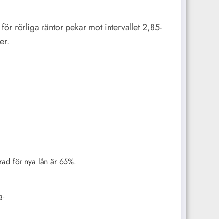
r rörliga räntor pekar mot intervallet 2,85-
er.
grad för nya lån är 65%.
g.