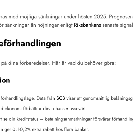
seras med möjliga sänkningar under hösten 2025. Prognosen fö
ör sänkningar än höjningar enligt
Riksbankens
senaste signal
teförhandlingen
el på dina förberedelser. Här är vad du behöver göra:
ion
förhandlingsläge. Data från
SCB
visar att genomsnittlig belånings
d ekonomi förbättrar dina chanser avsevärt.
 se din kreditstatus – betalningsanmärkningar försvårar förhandlin
 ger 0,1-0,2% extra rabatt hos flera banker.