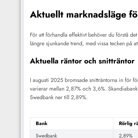
Aktuellt marknadsläge f
För att förhandla effektivt behöver du förstå de
längre sjunkande trend, med vissa tecken på a
Aktuella räntor och snitträntor
I augusti 2025 bromsade snitträntorna in för 
varierar mellan 2,87% och 3,6%. Skandiabanken 
Swedbank ner till 2,89%.
Bank
Rörlig rä
Swedbank
2,89%