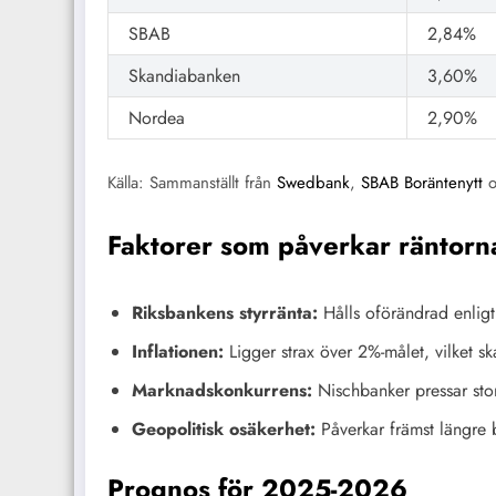
SBAB
2,84%
Skandiabanken
3,60%
Nordea
2,90%
Källa: Sammanställt från
Swedbank
,
SBAB Boräntenytt
o
Faktorer som påverkar räntorn
Riksbankens styrränta:
Hålls oförändrad enligt
Inflationen:
Ligger strax över 2%-målet, vilket s
Marknadskonkurrens:
Nischbanker pressar st
Geopolitisk osäkerhet:
Påverkar främst längre 
Prognos för 2025-2026