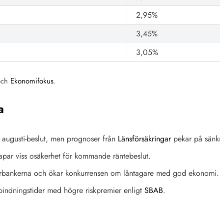
2,95%
3,45%
3,05%
ch
Ekonomifokus
.
a
 augusti-beslut, men prognoser från
Länsförsäkringar
pekar på sänkn
kapar viss osäkerhet för kommande räntebeslut.
orbankerna och ökar konkurrensen om låntagare med god ekonomi.
bindningstider med högre riskpremier enligt
SBAB
.