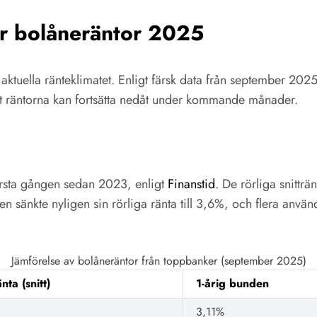
ör bolåneräntor 2025
t aktuella ränteklimatet. Enligt färsk data från september 2025
tt räntorna kan fortsätta nedåt under kommande månader.
första gången sedan 2023, enligt
Finanstid
. De rörliga snitt
sänkte nyligen sin rörliga ränta till 3,6%, och flera använd
Jämförelse av bolåneräntor från toppbanker (september 2025)
nta (snitt)
1-årig bunden
3,11%