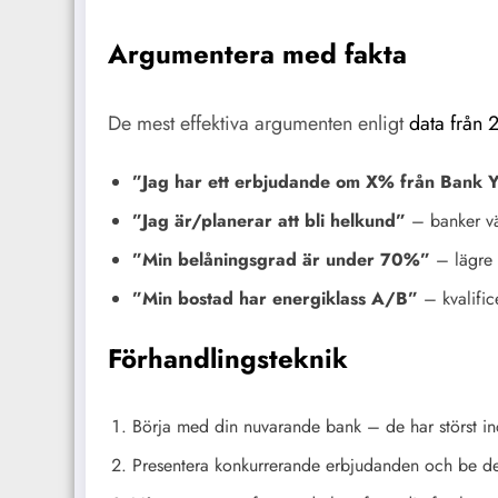
Argumentera med fakta
De mest effektiva argumenten enligt
data från 
”Jag har ett erbjudande om X% från Bank 
”Jag är/planerar att bli helkund”
– banker vär
”Min belåningsgrad är under 70%”
– lägre r
”Min bostad har energiklass A/B”
– kvalific
Förhandlingsteknik
Börja med din nuvarande bank – de har störst inc
Presentera konkurrerande erbjudanden och be de