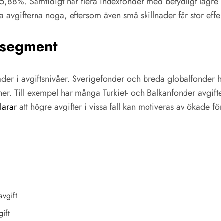
35,88%. Samtidigt har flera indexfonder med betydligt lägre 
a avgifterna noga, eftersom även små skillnader får stor effek
ssegment
der i avgiftsnivåer. Sverigefonder och breda globalfonder ha
oner. Till exempel har många Turkiet- och Balkanfonder avgif
larar
att högre avgifter i vissa fall kan motiveras av ökade 
avgift
ift