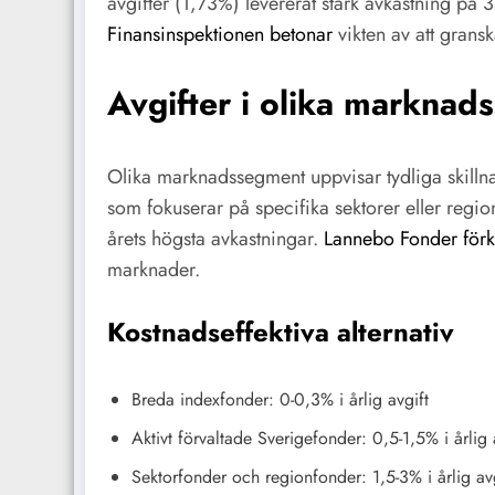
avgifter (1,73%) levererat stark avkastning på 
Finansinspektionen betonar
vikten av att gransk
Avgifter i olika marknad
Olika marknadssegment uppvisar tydliga skillna
som fokuserar på specifika sektorer eller regi
årets högsta avkastningar.
Lannebo Fonder förk
marknader.
Kostnadseffektiva alternativ
Breda indexfonder: 0-0,3% i årlig avgift
Aktivt förvaltade Sverigefonder: 0,5-1,5% i årlig 
Sektorfonder och regionfonder: 1,5-3% i årlig avg