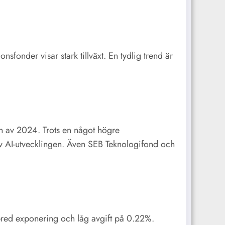
sfonder visar stark tillväxt. En tydlig trend är
n av 2024. Trots en något högre
t av AI-utvecklingen. Även SEB Teknologifond och
 bred exponering och låg avgift på 0.22%.