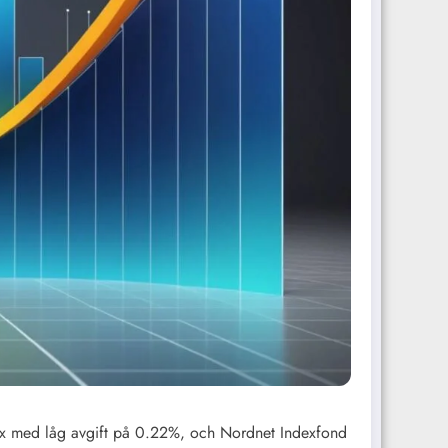
dex med låg avgift på 0.22%, och Nordnet Indexfond