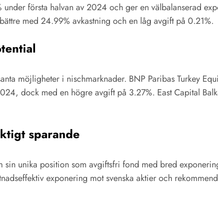
 under första halvan av 2024 och ger en välbalanserad exp
 bättre med 24.99% avkastning och en låg avgift på 0.21%.
tential
ssanta möjligheter i nischmarknader. BNP Paribas Turkey Equit
024, dock med en högre avgift på 3.27%. East Capital Balka
iktigt sparande
 sin unika position som avgiftsfri fond med bred exponeri
nadseffektiv exponering mot svenska aktier och rekommender