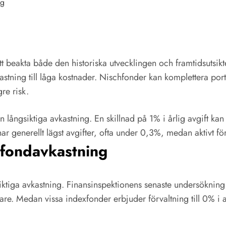
ng
g
t beakta både den historiska utvecklingen och framtidsutsikter
stning till låga kostnader. Nischfonder kan komplettera por
re risk.
 långsiktiga avkastning. En skillnad på 1% i årlig avgift kan
r generellt lägst avgifter, ofta under 0,3%, medan aktivt förv
 fondavkastning
siktiga avkastning. Finansinspektionens senaste undersökning vi
are. Medan vissa indexfonder erbjuder förvaltning till 0% i avg