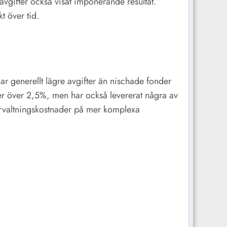
avgifter också visat imponerande resultat.
t över tid.
r generellt lägre avgifter än nischade fonder
ter över 2,5%, men har också levererat några av
förvaltningskostnader på mer komplexa