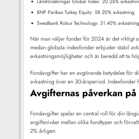
Länsförsäkringar Global Index: 20.26% avkastni
BNP Paribas Turkey Equity: 58.20% avkastning
Swedbank Robur Technology: 31.40% avkastnin
När man väljer fonder för 2024 är det viktigt at
medan globala indexfonder erbjuder stabil avka
avkastningsmöjligheter och är beredd att ta hög
Fondavgifter har en avgörande betydelse för din
avkastning över en 30-årsperiod. Indexfonder ha
Avgifternas påverkan på
Fondavgifter spelar en central roll för din lång
avgiftsnivåer mellan olika fondtyper och förvalt
2% årligen.