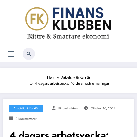
Hoppa
till
innehåll
Hem
Arbetsliv & Karriär
4 dagars arbetsvecka: Fördelar och utmaningar
Arbetsliv & Karriär
Finansklubben
Oktober 10, 2024
0 Kommentarer
4 dagars arbetsvecka: