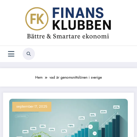
Hoppa
till
innehåll
Hem
vad är genomsnittslönen i sverige
september 17, 2025