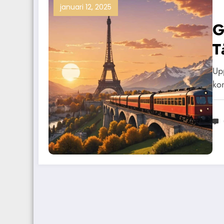
januari 12, 2025
G
T
Upp
ko