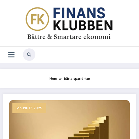
Hoppa
till
innehåll
Hem
bästa sparräntan
januari 17, 2025